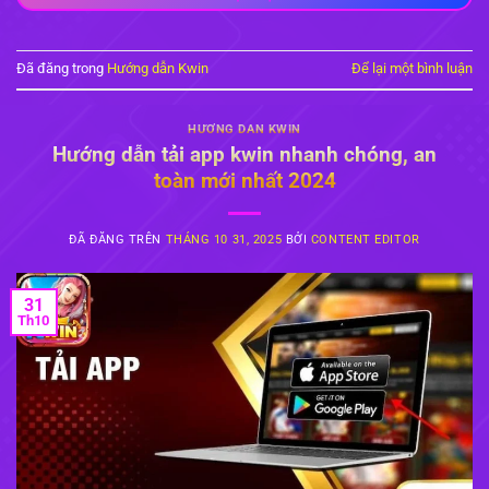
Đã đăng trong
Hướng dẫn Kwin
Để lại một bình luận
HƯỚNG DẪN KWIN
Hướng dẫn tải app kwin nhanh chóng, an
toàn mới nhất 2024
ĐÃ ĐĂNG TRÊN
THÁNG 10 31, 2025
BỞI
CONTENT EDITOR
31
Th10