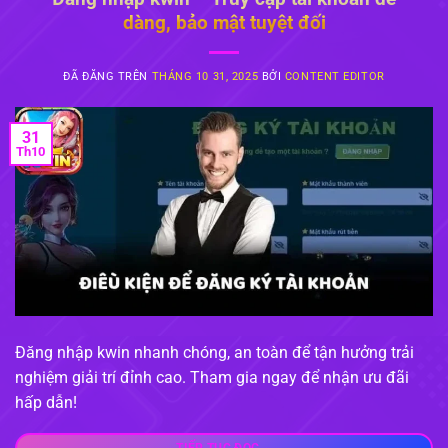
dàng, bảo mật tuyệt đối
ĐÃ ĐĂNG TRÊN
THÁNG 10 31, 2025
BỞI
CONTENT EDITOR
31
Th10
Đăng nhập kwin nhanh chóng, an toàn để tận hưởng trải
nghiệm giải trí đỉnh cao. Tham gia ngay để nhận ưu đãi
hấp dẫn!
→
TIẾP TỤC ĐỌC