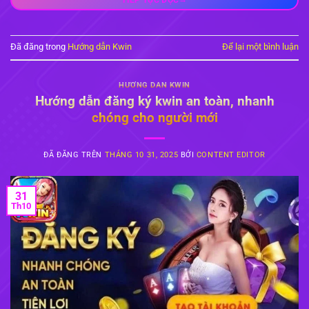
Đã đăng trong
Hướng dẫn Kwin
Để lại một bình luận
HƯỚNG DẪN KWIN
Hướng dẫn đăng ký kwin an toàn, nhanh
chóng cho người mới
ĐÃ ĐĂNG TRÊN
THÁNG 10 31, 2025
BỞI
CONTENT EDITOR
31
Th10