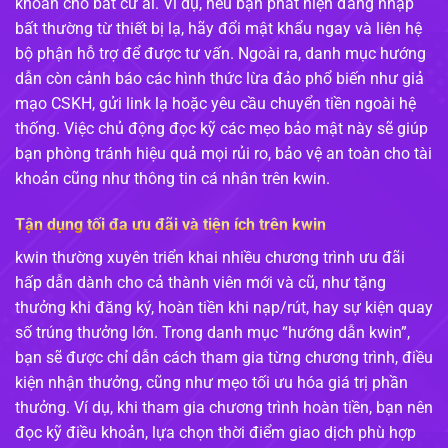
khoản cho bất cứ ai. Ví dụ, nếu bạn phát hiện đăng nhập
bất thường từ thiết bị lạ, hãy đổi mật khẩu ngay và liên hệ
bộ phận hỗ trợ để được tư vấn. Ngoài ra, danh mục hướng
dẫn còn cảnh báo các hình thức lừa đảo phổ biến như giả
mạo CSKH, gửi link lạ hoặc yêu cầu chuyển tiền ngoài hệ
thống. Việc chủ động đọc kỹ các mẹo bảo mật này sẽ giúp
bạn phòng tránh hiệu quả mọi rủi ro, bảo vệ an toàn cho tài
khoản cũng như thông tin cá nhân trên kwin.
Tận dụng tối đa ưu đãi và tiện ích trên kwin
kwin thường xuyên triển khai nhiều chương trình ưu đãi
hấp dẫn dành cho cả thành viên mới và cũ, như tặng
thưởng khi đăng ký, hoàn tiền khi nạp/rút, hay sự kiện quay
số trúng thưởng lớn. Trong danh mục “hướng dẫn kwin”,
bạn sẽ được chỉ dẫn cách tham gia từng chương trình, điều
kiện nhận thưởng, cũng như mẹo tối ưu hóa giá trị phần
thưởng. Ví dụ, khi tham gia chương trình hoàn tiền, bạn nên
đọc kỹ điều khoản, lựa chọn thời điểm giao dịch phù hợp