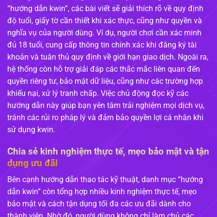
“hướng dẫn kwin”, các bài viết sẽ giải thích rõ về quy định
độ tuổi, giấy tờ cần thiết khi xác thực, cũng như quyền và
nghĩa vụ của người dùng. Ví dụ, người chơi cần xác minh
đủ 18 tuổi, cung cấp thông tin chính xác khi đăng ký tài
khoản và tuân thủ quy định về giới hạn giao dịch. Ngoài ra,
hệ thống còn hỗ trợ giải đáp các thắc mắc liên quan đến
quyền riêng tư, bảo mật dữ liệu, cũng như các trường hợp
×
khiếu nại, xử lý tranh chấp. Việc chủ động đọc kỹ các
hướng dẫn này giúp bạn yên tâm trải nghiệm mọi dịch vụ,
tránh các rủi ro pháp lý và đảm bảo quyền lợi cá nhân khi
kwin
sử dụng kwin.
Chia sẻ kinh nghiệm thực tế, mẹo bảo mật và tận
dụng ưu đãi
Bên cạnh hướng dẫn thao tác kỹ thuật, danh mục “hướng
dẫn kwin” còn tổng hợp nhiều kinh nghiệm thực tế, mẹo
bảo mật và cách tận dụng tối đa các ưu đãi dành cho
thành viên. Nhờ đó, người dùng không chỉ làm chủ các