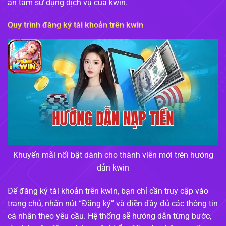
an tâm sử dụng dịch vụ của kwin.
Quy trình đăng ký tài khoản trên kwin
Khuyến mãi nổi bật dành cho thành viên mới trên hướng
dẫn kwin
Để đăng ký tài khoản trên kwin, bạn chỉ cần truy cập vào
trang chủ, nhấn nút “Đăng ký” và điền đầy đủ các thông tin
cá nhân theo yêu cầu. Hệ thống sẽ hướng dẫn từng bước,