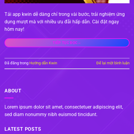
Tải app kwin dễ dàng chỉ trong vài bước, trải nghiệm ứng
dụng mượt mà với nhiều ưu đãi hấp dẫn. Cài đặt ngay
hôm nay!
→
TIẾP TỤC ĐỌC
Đã đăng trong
Hướng dẫn Kwin
Để lại một bình luận
ABOUT
Lorem ipsum dolor sit amet, consectetuer adipiscing elit,
sed diam nonummy nibh euismod tincidunt.
LATEST POSTS