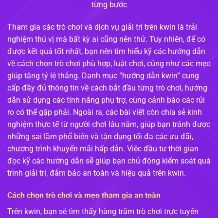
từng bước
Tham gia các trò chơi và dịch vụ giải trí trên kwin là trải
nghiệm thú vị mà bất kỳ ai cũng nên thử. Tuy nhiên, để có
được kết quả tốt nhất, bạn nên tìm hiểu kỹ các hướng dẫn
về cách chọn trò chơi phù hợp, luật chơi, cũng như các mẹo
giúp tăng tỷ lệ thắng. Danh mục “hướng dẫn kwin” cung
cấp đầy đủ thông tin về cách bắt đầu từng trò chơi, hướng
dẫn sử dụng các tính năng phụ trợ, cùng cảnh báo các rủi
ro có thể gặp phải. Ngoài ra, các bài viết còn chia sẻ kinh
nghiệm thực tế từ người chơi lâu năm, giúp bạn tránh được
những sai lầm phổ biến và tận dụng tối đa các ưu đãi,
chương trình khuyến mãi hấp dẫn. Việc đầu tư thời gian
đọc kỹ các hướng dẫn sẽ giúp bạn chủ động kiểm soát quá
trình giải trí, đảm bảo an toàn và hiệu quả trên kwin.
Cách chọn trò chơi và mẹo tham gia an toàn
Trên kwin, bạn sẽ tìm thấy hàng trăm trò chơi trực tuyến