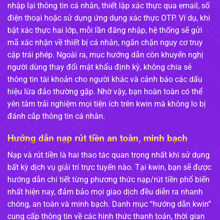
nhập lại thông tin cá nhân, thiết lập xác thực qua email, số
điện thoại hoặc sử dụng ứng dụng xác thực OTP. Ví dụ, khi
bật xác thực hai lớp, mỗi lần đăng nhập, hệ thống sẽ gửi
mã xác nhận về thiết bị cá nhân, ngăn chặn nguy cơ truy
cập trái phép. Ngoài ra, mục hướng dẫn còn khuyến nghị
người dùng thay đổi mật khẩu định kỳ, không chia sẻ
thông tin tài khoản cho người khác và cảnh báo các dấu
hiệu lừa đảo thường gặp. Nhờ vậy, bạn hoàn toàn có thể
yên tâm trải nghiệm mọi tiện ích trên kwin mà không lo bị
đánh cắp thông tin cá nhân.
Hướng dẫn nạp rút tiền an toàn, minh bạch
Nạp và rút tiền là hai thao tác quan trọng nhất khi sử dụng
bất kỳ dịch vụ giải trí trực tuyến nào. Tại kwin, bạn sẽ được
hướng dẫn chi tiết từng phương thức nạp/rút tiền phổ biến
nhất hiện nay, đảm bảo mọi giao dịch đều diễn ra nhanh
chóng, an toàn và minh bạch. Danh mục “hướng dẫn kwin”
cung cấp thông tin về các hình thức thanh toán, thời gian