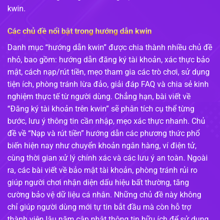
kwin.
Các chủ đề nổi bật trong hướng dẫn kwin
Danh mục “hướng dẫn kwin” được chia thành nhiều chủ đề
nhỏ, bao gồm: hướng dẫn đăng ký tài khoản, xác thực bảo
mật, cách nạp/rút tiền, mẹo tham gia các trò chơi, sử dụng
tiện ích, phòng tránh lừa đảo, giải đáp FAQ và chia sẻ kinh
nghiệm thực tế từ người dùng. Chẳng hạn, bài viết về
“Đăng ký tài khoản trên kwin” sẽ phân tích cụ thể từng
bước, lưu ý thông tin cần nhập, mẹo xác thực nhanh. Chủ
đề về “Nạp và rút tiền” hướng dẫn các phương thức phổ
biến hiện nay như chuyển khoản ngân hàng, ví điện tử,
cùng thời gian xử lý chính xác và các lưu ý an toàn. Ngoài
ra, các bài viết về bảo mật tài khoản, phòng tránh rủi ro
giúp người chơi nhận diện dấu hiệu bất thường, tăng
cường bảo vệ dữ liệu cá nhân. Những chủ đề này không
chỉ giúp người dùng mới tự tin bắt đầu mà còn hỗ trợ
thành viên lâu năm cập nhật thông tin hữu ích để sử dụng