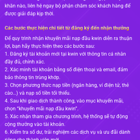
khăn nào, liên hệ ngay bộ phận chăm sóc khách hàng để
được giải đáp kịp thời.
Các bước thực hiện chi tiết từ đăng ký đến nhận thưởng
Để quy trình nhận khuyến mãi nạp đầu kwin diễn ra thuận
lợi, bạn hãy thực hiện theo các bước sau:
1. Đăng ký tài khoản mới tại kwin với thông tin cá nhân
đầy đủ, chính xác.
2. Xác minh tài khoản bằng số điện thoại và email, đảm
bảo thông tin trùng khớp.
3. Chọn phương thức nạp tiền (ngân hàng, ví điện tử, thẻ
cào…) và nạp số tiền tối thiểu.
4. Sau khi giao dịch thành công, vào mục khuyến mãi,
chọn “khuyến mãi nạp đầu kwin”.
5. Xác nhận tham gia chương trình, hệ thống sẽ tự động
cộng thưởng vào tài khoản.
6. Kiểm tra số dư, trải nghiệm các dịch vụ và ưu đãi dành
riêng cho thành viên mới.