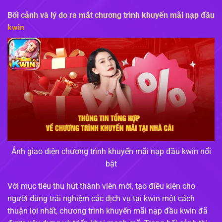
Bối cảnh và lý do ra mắt chương trình khuyến mãi nạp đầu
kwin
Ảnh giao diện chương trình khuyến mãi nạp đầu kwin nổi
bật
Với mục tiêu thu hút thành viên mới, tạo điều kiện cho
người dùng trải nghiệm các dịch vụ tại kwin một cách
thuận lợi nhất, chương trình khuyến mãi nạp đầu kwin đã