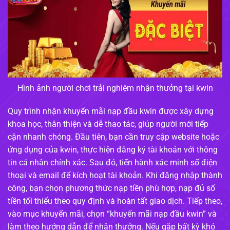
Hình ảnh người chơi trải nghiệm nhận thưởng tại kwin
Quy trình nhận khuyến mãi nạp đầu kwin được xây dựng
khoa học, thân thiện và dễ thao tác, giúp người mới tiếp
cận nhanh chóng. Đầu tiên, bạn cần truy cập website hoặc
ứng dụng của kwin, thực hiện đăng ký tài khoản với thông
tin cá nhân chính xác. Sau đó, tiến hành xác minh số điện
thoại và email để kích hoạt tài khoản. Khi đăng nhập thành
công, bạn chọn phương thức nạp tiền phù hợp, nạp đủ số
tiền tối thiểu theo quy định và hoàn tất giao dịch. Tiếp theo,
vào mục khuyến mãi, chọn “khuyến mãi nạp đầu kwin” và
làm theo hướng dẫn để nhận thưởng. Nếu gặp bất kỳ khó