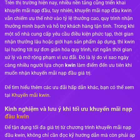
Trên thị trường hiện nay, nhiều nền tảng cũng triển khai
khuyến mãi nạp đầu, tuy nhiên, khuyến mãi nạp đầu kwin
vẫn chiếm ưu thế nhờ vào tỷ lệ thưởng cao, quy trình nhận
thưởng minh bạch và hỗ trợ khách hàng tận tình. Trong khi
một số nhà cung cấp yêu cầu điều kiện phức tạp, thời gian
nhận thưởng lâu hoặc giới hạn sản phẩm áp dụng, thì kwin
lại hướng tới sự đơn giản hóa quy trình, rút ngắn thời gian
xử lý và mở rộng phạm vi ưu đãi. Đó là lý do vì sao ngày
càng nhiều người lựa chọn
kwin
làm điểm đến ưu tiên khi
muốn nhận khuyến mãi nạp đầu giá trị.
Để tìm hiểu thêm các ưu đãi hấp dẫn khác, bạn có thể xem
tại
Khuyến mãi kwin
.
Kinh nghiệm và lưu ý khi tối ưu khuyến mãi nạp
đầu kwin
Để tận dụng tối đa giá trị từ chương trình khuyến mãi nạp
đầu kwin, không chỉ cần đọc kỹ hướng dẫn mà còn phải áp