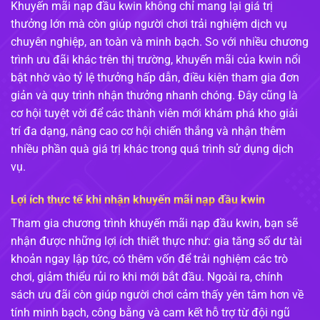
Khuyến mãi nạp đầu kwin không chỉ mang lại giá trị
×
thưởng lớn mà còn giúp người chơi trải nghiệm dịch vụ
chuyên nghiệp, an toàn và minh bạch. So với nhiều chương
trình ưu đãi khác trên thị trường, khuyến mãi của kwin nổi
kwin
bật nhờ vào tỷ lệ thưởng hấp dẫn, điều kiện tham gia đơn
giản và quy trình nhận thưởng nhanh chóng. Đây cũng là
cơ hội tuyệt vời để các thành viên mới khám phá kho giải
trí đa dạng, nâng cao cơ hội chiến thắng và nhận thêm
nhiều phần quà giá trị khác trong quá trình sử dụng dịch
vụ.
Lợi ích thực tế khi nhận khuyến mãi nạp đầu kwin
Tham gia chương trình khuyến mãi nạp đầu kwin, bạn sẽ
nhận được những lợi ích thiết thực như: gia tăng số dư tài
khoản ngay lập tức, có thêm vốn để trải nghiệm các trò
chơi, giảm thiểu rủi ro khi mới bắt đầu. Ngoài ra, chính
sách ưu đãi còn giúp người chơi cảm thấy yên tâm hơn về
tính minh bạch, công bằng và cam kết hỗ trợ từ đội ngũ