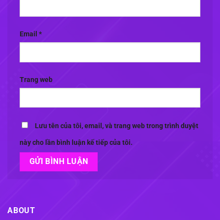
Email
*
Trang web
Lưu tên của tôi, email, và trang web trong trình duyệt
này cho lần bình luận kế tiếp của tôi.
ABOUT