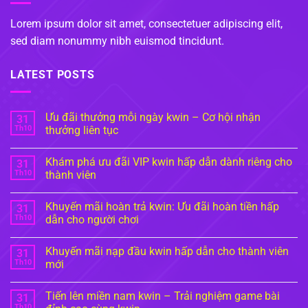
Lorem ipsum dolor sit amet, consectetuer adipiscing elit,
sed diam nonummy nibh euismod tincidunt.
LATEST POSTS
Ưu đãi thưởng mỗi ngày kwin – Cơ hội nhận
31
Th10
thưởng liên tục
Khám phá ưu đãi VIP kwin hấp dẫn dành riêng cho
31
Th10
thành viên
Khuyến mãi hoàn trả kwin: Ưu đãi hoàn tiền hấp
31
Th10
dẫn cho người chơi
Khuyến mãi nạp đầu kwin hấp dẫn cho thành viên
31
Th10
mới
Tiến lên miền nam kwin – Trải nghiệm game bài
31
Th10