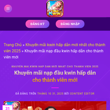
Chuyển
đến
nội
dung
ĐĂNG KÝ
ĐĂNG NHẬP
Trang Chủ
»
Khuyến mãi kwin hấp dẫn mới nhất cho thành
viên 2025
»
Khuyến mãi nạp đầu kwin hấp dẫn cho thành
viên mới
KHUYẾN MÃI KWIN HẤP DẪN MỚI NHẤT CHO THÀNH VIÊN 2025
Khuyến mãi nạp đầu kwin hấp dẫn
cho thành viên mới
ĐÃ ĐĂNG TRÊN
THÁNG 10 31, 2025
BỞI
CONTENT EDITOR
31