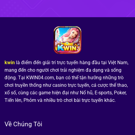
kwin
là điểm đến giải trí trực tuyến hàng đầu tại Việt Nam,
mang đến cho người chơi trải nghiệm đa dạng và sống
động. Tại KWIN04.com, bạn có thể tận hưởng những trò
chơi truyền thống như casino trực tuyến, cá cược thể thao,
xổ số, cùng các game hiện đại như Nổ hũ, E-sports, Poker,
Tiến lên, Phỏm và nhiều trò chơi bài trực tuyến khác.
Về Chúng Tôi