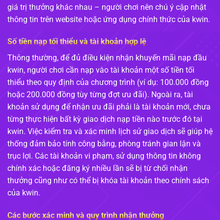
giá trị thưởng khác nhau – người chơi nên chú ý cập nhật
thông tin trên website hoặc ứng dụng chính thức của kwin.
Số tiền nạp tối thiểu và tài khoản hợp lệ
Thông thường, để đủ điều kiện nhận khuyến mãi nạp đầu
kwin, người chơi cần nạp vào tài khoản một số tiền tối
thiểu theo quy định của chương trình (ví dụ: 100.000 đồng
hoặc 200.000 đồng tùy từng đợt ưu đãi). Ngoài ra, tài
khoản sử dụng để nhận ưu đãi phải là tài khoản mới, chưa
từng thực hiện bất kỳ giao dịch nạp tiền nào trước đó tại
kwin. Việc kiểm tra và xác minh lịch sử giao dịch sẽ giúp hệ
thống đảm bảo tính công bằng, phòng tránh gian lận và
trục lợi. Các tài khoản vi phạm, sử dụng thông tin không
chính xác hoặc đăng ký nhiều lần sẽ bị từ chối nhận
thưởng cũng như có thể bị khóa tài khoản theo chính sách
của kwin.
Các bước xác minh và quy trình nhận thưởng