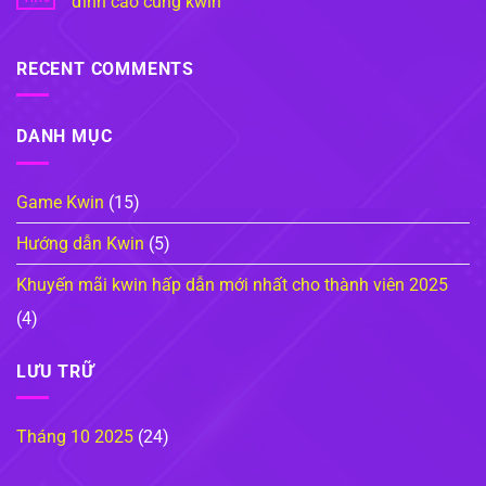
đỉnh cao cùng kwin
RECENT COMMENTS
DANH MỤC
Game Kwin
(15)
Hướng dẫn Kwin
(5)
Khuyến mãi kwin hấp dẫn mới nhất cho thành viên 2025
(4)
LƯU TRỮ
Tháng 10 2025
(24)