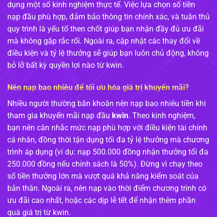
dụng một số kinh nghiệm thực tế. Việc lựa chọn số tiền
nạp đầu phù hợp, đảm bảo thông tin chính xác, và tuân thủ
quy trình là yếu tố then chốt giúp bạn nhận đầy đủ ưu đãi
mà không gặp rắc rối. Ngoài ra, cập nhật các thay đổi về
điều kiện và tỷ lệ thưởng sẽ giúp bạn luôn chủ động, không
bỏ lỡ bất kỳ quyền lợi nào từ kwin.
Nên nạp bao nhiêu để tối ưu hóa giá trị khuyến mãi?
Nhiều người thường băn khoăn nên nạp bao nhiêu tiền khi
tham gia khuyến mãi nạp đầu
kwin
. Theo kinh nghiệm,
bạn nên cân nhắc mức nạp phù hợp với điều kiện tài chính
cá nhân, đồng thời tận dụng tối đa tỷ lệ thưởng mà chương
trình áp dụng (ví dụ: nạp 500.000 đồng nhận thưởng tối đa
250.000 đồng nếu chính sách là 50%). Đừng vì chạy theo
số tiền thưởng lớn mà vượt quá khả năng kiểm soát của
bản thân. Ngoài ra, nên nạp vào thời điểm chương trình có
ưu đãi cao nhất, hoặc các dịp lễ tết để nhận thêm phần
quà giá trị từ kwin.