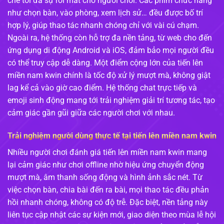
chế tối đa sự rối mắt cho người chơi. Các phím chức năng
như chọn bàn, vào phòng, xem lịch sử… đều được bố trí
hợp lý, giúp thao tác nhanh chóng chỉ với vài cú chạm.
Ngoài ra, hệ thống còn hỗ trợ đa nền tảng, từ web cho đến
ứng dụng di động Android và iOS, đảm bảo mọi người đều
có thể truy cập dễ dàng. Một điểm cộng lớn của tiến lên
miền nam kwin chính là tốc độ xử lý mượt mà, không giật
lag kể cả vào giờ cao điểm. Hệ thống chat trực tiếp và
emoji sinh động mang tới trải nghiệm giải trí tương tác, tạo
cảm giác gần gũi giữa các người chơi với nhau.
Trải nghiệm người dùng thực tế tại tiến lên miền nam kwin
Nhiều người chơi đánh giá tiến lên miền nam kwin mang
lại cảm giác như chơi offline nhờ hiệu ứng chuyển động
mượt mà, âm thanh sống động và hình ảnh sắc nét. Từ
việc chọn bàn, chia bài đến ra bài, mọi thao tác đều phản
hồi nhanh chóng, không có độ trễ. Đặc biệt, nền tảng này
liên tục cập nhật các sự kiện mới, giao diện theo mùa lễ hội