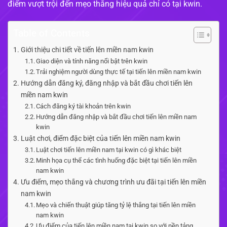
điểm vượt trội đến mẹo thắng hiệu quả chỉ có tại kwin.
Table of Contents
Giới thiệu chi tiết về tiến lên miền nam kwin
Giao diện và tính năng nổi bật trên kwin
Trải nghiệm người dùng thực tế tại tiến lên miền nam kwin
Hướng dẫn đăng ký, đăng nhập và bắt đầu chơi tiến lên
miền nam kwin
Cách đăng ký tài khoản trên kwin
Hướng dẫn đăng nhập và bắt đầu chơi tiến lên miền nam
kwin
Luật chơi, điểm đặc biệt của tiến lên miền nam kwin
Luật chơi tiến lên miền nam tại kwin có gì khác biệt
Minh họa cụ thể các tình huống đặc biệt tại tiến lên miền
nam kwin
Ưu điểm, mẹo thắng và chương trình ưu đãi tại tiến lên miền
nam kwin
Mẹo và chiến thuật giúp tăng tỷ lệ thắng tại tiến lên miền
nam kwin
Ưu điểm của tiến lên miền nam tại kwin so với nền tảng