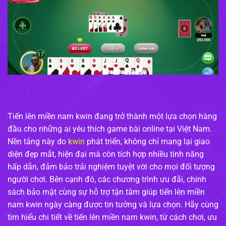
Tiến lên miền nam kwin đang trở thành một lựa chọn hàng
đầu cho những ai yêu thích game bài online tại Việt Nam.
Nền tảng này do
kwin
phát triển, không chỉ mang lại giao
diện đẹp mắt, hiện đại mà còn tích hợp nhiều tính năng
hấp dẫn, đảm bảo trải nghiệm tuyệt vời cho mọi đối tượng
người chơi. Bên cạnh đó, các chương trình ưu đãi, chính
sách bảo mật cùng sự hỗ trợ tận tâm giúp tiến lên miền
nam kwin ngày càng được tin tưởng và lựa chọn. Hãy cùng
tìm hiểu chi tiết về tiến lên miền nam kwin, từ cách chơi, ưu