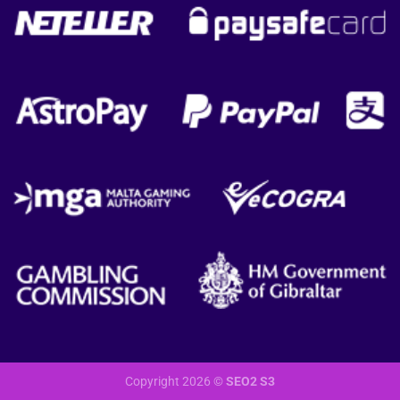
Copyright 2026 ©
SEO2 S3