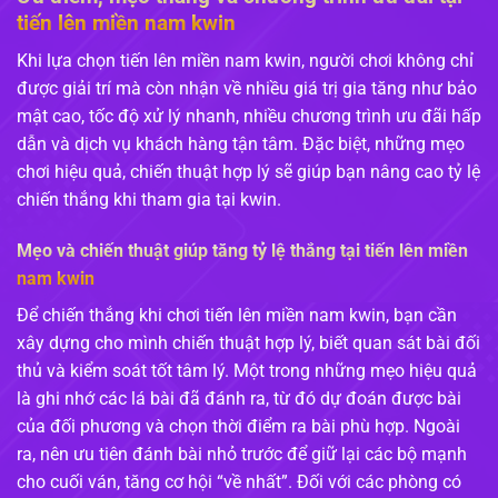
tiến lên miền nam kwin
Khi lựa chọn tiến lên miền nam kwin, người chơi không chỉ
được giải trí mà còn nhận về nhiều giá trị gia tăng như bảo
mật cao, tốc độ xử lý nhanh, nhiều chương trình ưu đãi hấp
dẫn và dịch vụ khách hàng tận tâm. Đặc biệt, những mẹo
chơi hiệu quả, chiến thuật hợp lý sẽ giúp bạn nâng cao tỷ lệ
chiến thắng khi tham gia tại kwin.
Mẹo và chiến thuật giúp tăng tỷ lệ thắng tại tiến lên miền
nam kwin
Để chiến thắng khi chơi tiến lên miền nam kwin, bạn cần
×
xây dựng cho mình chiến thuật hợp lý, biết quan sát bài đối
thủ và kiểm soát tốt tâm lý. Một trong những mẹo hiệu quả
là ghi nhớ các lá bài đã đánh ra, từ đó dự đoán được bài
kwin
của đối phương và chọn thời điểm ra bài phù hợp. Ngoài
ra, nên ưu tiên đánh bài nhỏ trước để giữ lại các bộ mạnh
cho cuối ván, tăng cơ hội “về nhất”. Đối với các phòng có