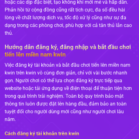
hoặc các dịp đặc biệt, tạo không khí mới mẻ và hấp dẫn.
Phản hồi từ cộng đồng cũng rất tích cực, đa số đều hài
lòng về chất lượng dịch vụ, tốc độ xử lý cũng như sự đa
dạng trong các phòng chơi, phù hợp với cả tân thủ lẫn cao
thủ.
Hướng dẫn đăng ký, đăng nhập và bắt đầu chơi
tiến lên miền nam kwin
Việc đăng ký tài khoản và bắt đầu chơi tiến lên miền nam
kwin trên kwin vô cùng đơn giản, chỉ với vài bước nhanh
gọn. Người chơi có thể lựa chọn đăng ký trực tiếp qua
website hoặc tải ứng dụng về điện thoại để thuận tiện hơn
trong quá trình trải nghiệm. Toàn bộ quy trình bảo mật
thông tin luôn được đặt lên hàng đầu, đảm bảo an toàn
tuyệt đối cho người dùng mới cũng như người chơi lâu
năm.
Cách đăng ký tài khoản trên kwin