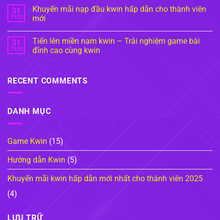
Khuyến mãi nạp đầu kwin hấp dẫn cho thành viên
31
Th10
mới
Tiến lên miền nam kwin – Trải nghiệm game bài
31
Th10
đỉnh cao cùng kwin
RECENT COMMENTS
DANH MỤC
Game Kwin
(15)
Hướng dẫn Kwin
(5)
Khuyến mãi kwin hấp dẫn mới nhất cho thành viên 2025
(4)
LƯU TRỮ