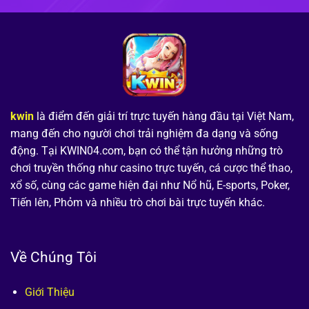
kwin
là điểm đến giải trí trực tuyến hàng đầu tại Việt Nam,
mang đến cho người chơi trải nghiệm đa dạng và sống
động. Tại KWIN04.com, bạn có thể tận hưởng những trò
chơi truyền thống như casino trực tuyến, cá cược thể thao,
xổ số, cùng các game hiện đại như Nổ hũ, E-sports, Poker,
Tiến lên, Phỏm và nhiều trò chơi bài trực tuyến khác.
Về Chúng Tôi
Giới Thiệu