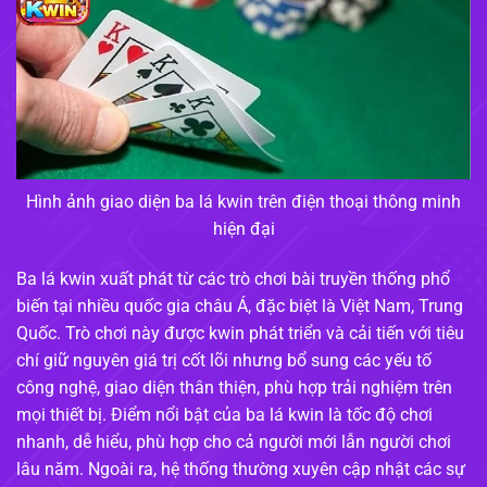
Hình ảnh giao diện ba lá kwin trên điện thoại thông minh
hiện đại
Ba lá kwin xuất phát từ các trò chơi bài truyền thống phổ
biến tại nhiều quốc gia châu Á, đặc biệt là Việt Nam, Trung
Quốc. Trò chơi này được kwin phát triển và cải tiến với tiêu
chí giữ nguyên giá trị cốt lõi nhưng bổ sung các yếu tố
công nghệ, giao diện thân thiện, phù hợp trải nghiệm trên
mọi thiết bị. Điểm nổi bật của ba lá kwin là tốc độ chơi
nhanh, dễ hiểu, phù hợp cho cả người mới lẫn người chơi
lâu năm. Ngoài ra, hệ thống thường xuyên cập nhật các sự