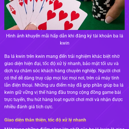
Hình ảnh khuyến mãi hấp dẫn khi đăng ký tài khoản ba lá
kwin
Ba lá kwin trên kwin mang đến trải nghiệm khác biệt nhờ
giao diện hiện đại, tốc độ xử lý nhanh, bảo mật tối ưu và
dịch vụ chăm sóc khách hàng chuyên nghiệp. Người chơi
có thể dễ dàng truy cập mọi lúc mọi nơi, trên cả máy tính
lẫn điện thoại. Những ưu điểm này đã góp phần giúp ba lá
kwin giữ vững vị thế hàng đầu trong cộng đồng game bài
trực tuyến, thu hút hàng loạt người chơi mới và nhận được
nhiều đánh giá tích cực.
Giao diện thân thiện, tốc độ xử lý nhanh