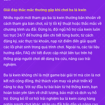
Giải đáp thắc mắc thường gặp khi chơi ba lá kwin
Nhiều người mới tham gia ba lá kwin thường băn khoăn về
cách tham gia bàn chơi, xử lý lỗi kỹ thuật hoặc thắc mắc về
chương trình ưu đãi. Đừng lo, đội ngũ hỗ trợ của kwin luôn
túc trực 24/7 để hướng dẫn chi tiết từng bước, từ cách
đăng ký, xác thực tài khoản, nạp rút điểm đến giải quyết
các lỗi phát sinh trong quá trình chơi. Ngoài ra, các tài liệu
hướng dẫn, FAQ chi tiết được cập nhật liên tục trên hệ
thống giúp người chơi dễ dàng tra cứu, nâng cao trải
nghiệm.
Ba lá kwin không chỉ là một game bài giải trí mà còn là nơi
kết nối cộng đồng, thử thách vận may và phát triển kỹ
năng tư duy. Với sự đầu tư bài bản từ hệ thống kwin, bạn
hoàn toàn yên tâm về chất lượng, bảo mật và dịch vụ hỗ
trợ. Đừng bỏ lỡ cơ hội trải nghiệm ba lá kwin cùng hàng
nghìn người chơi khác, nhận ưu đãi hấp dẫn và nâng cao