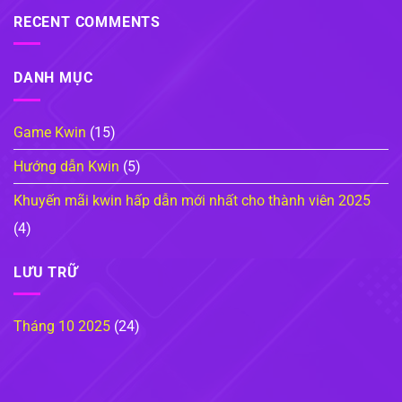
RECENT COMMENTS
DANH MỤC
Game Kwin
(15)
Hướng dẫn Kwin
(5)
Khuyến mãi kwin hấp dẫn mới nhất cho thành viên 2025
(4)
LƯU TRỮ
Tháng 10 2025
(24)